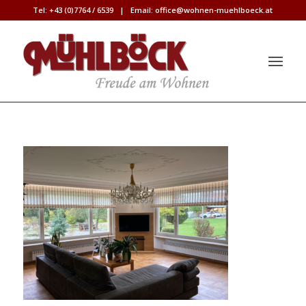
Tel:
+43 (0)7764 / 6539
| Email:
office@wohnen-muehlboeck.at