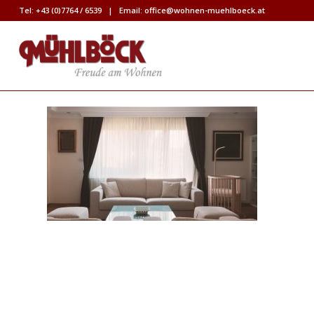
Tel:
+43 (0)7764 / 6539
| Email:
office@wohnen-muehlboeck.at