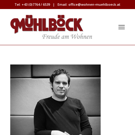
Tel:
+43 (0)7764 / 6539
| Email:
office@wohnen-muehlboeck.at