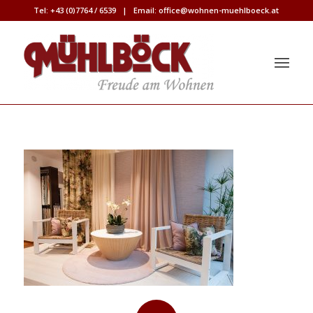
Tel:
+43 (0)7764 / 6539
| Email:
office@wohnen-muehlboeck.at