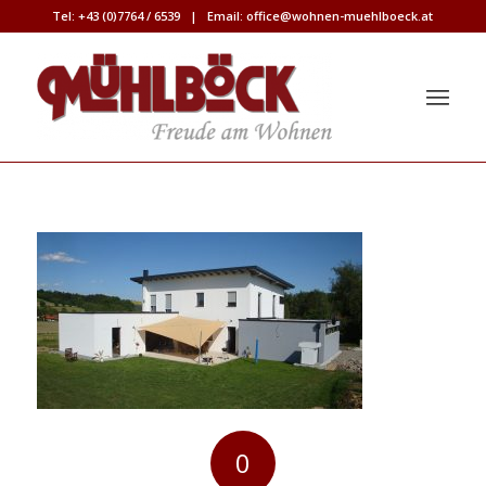
Tel:
+43 (0)7764 / 6539
| Email:
office@wohnen-muehlboeck.at
0