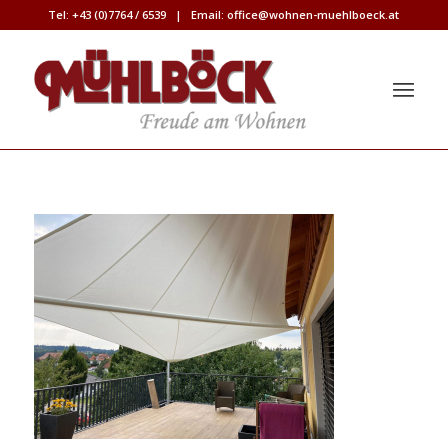
Tel:
+43 (0)7764 / 6539
| Email:
office@wohnen-muehlboeck.at