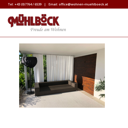
Tel:
+43 (0)7764 / 6539
| Email:
office@wohnen-muehlboeck.at