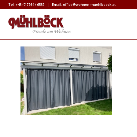
Tel:
+43 (0)7764 / 6539
| Email:
office@wohnen-muehlboeck.at