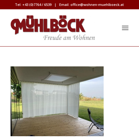
Tel:
+43 (0)7764 / 6539
| Email:
office@wohnen-muehlboeck.at