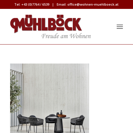
Tel:
+43 (0)7764 / 6539
| Email:
office@wohnen-muehlboeck.at