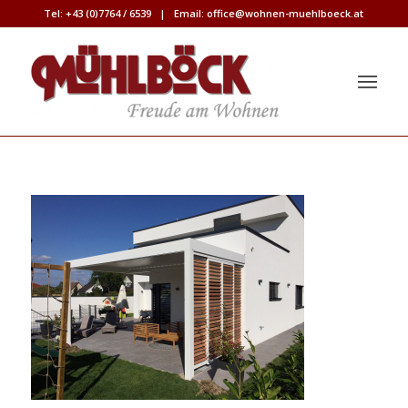
Tel:
+43 (0)7764 / 6539
| Email:
office@wohnen-muehlboeck.at