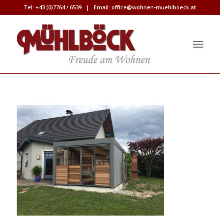
Tel:
+43 (0)7764 / 6539
| Email:
office@wohnen-muehlboeck.at