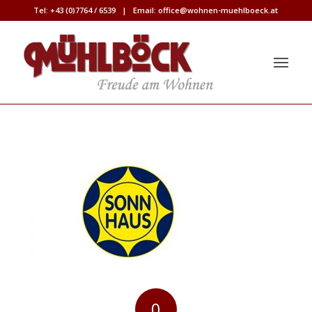
Tel:
+43 (0)7764 / 6539
| Email:
office@wohnen-muehlboeck.at
0