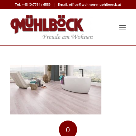
Tel:
+43 (0)7764 / 6539
| Email:
office@wohnen-muehlboeck.at
0